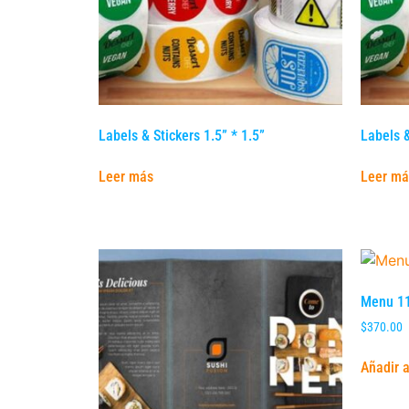
Labels & Stickers 1.5” * 1.5”
Labels &
Leer más
Leer má
Menu 11
$
370.00
Añadir a