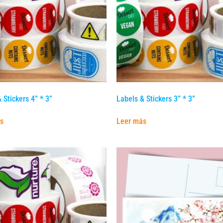
 Stickers 4” * 3”
Labels & Stickers 3” * 3”
s
Leer más