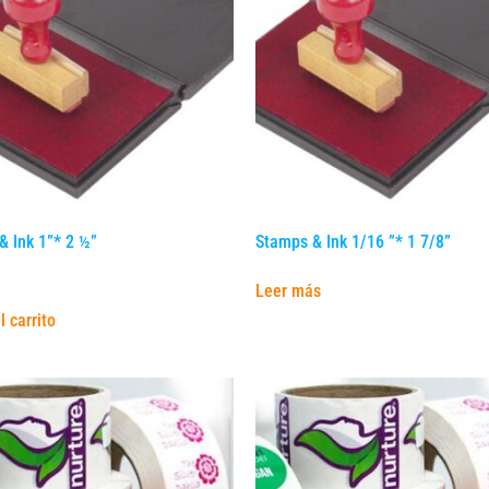
& Ink 1”* 2 ½”
Stamps & Ink 1/16 ”* 1 7/8”
Leer más
l carrito