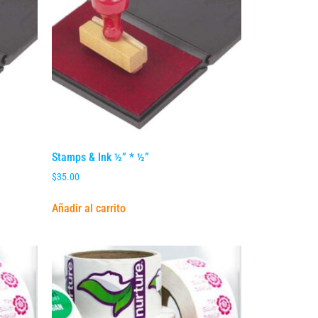
Stamps & Ink ½” * ½”
$
35.00
Añadir al carrito