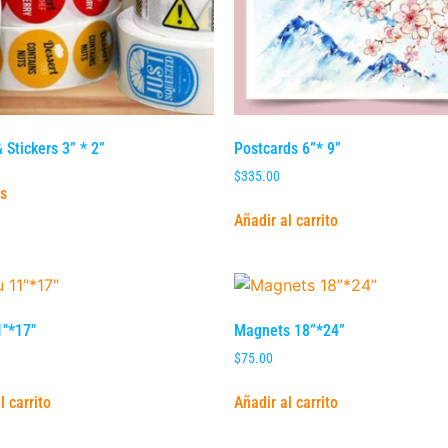
 Stickers 3” * 2”
Postcards 6”* 9”
$
335.00
s
Añadir al carrito
″*17″
Magnets 18”*24”
$
75.00
l carrito
Añadir al carrito