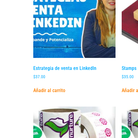
Estrategia de venta en LinkedIn
Stamps 
$
37.00
$
35.00
Añadir al carrito
Añadir a