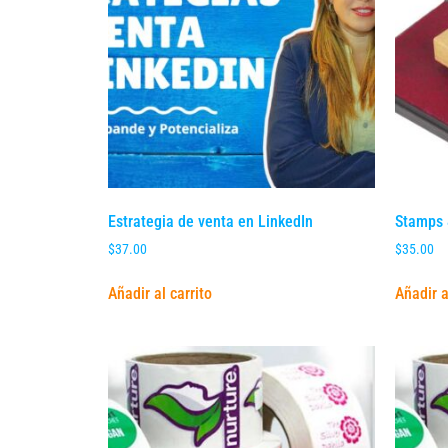
Estrategia de venta en LinkedIn
Stamps 
$
37.00
$
35.00
Añadir al carrito
Añadir a