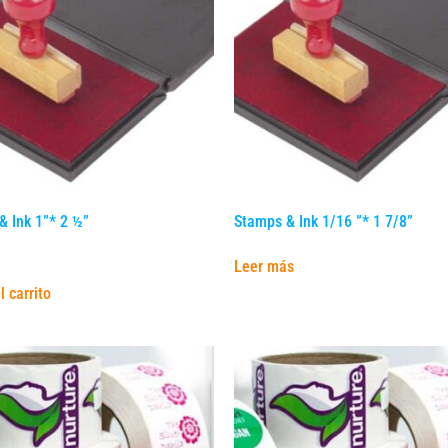
& Ink 1”* 2 ½”
Stamps & Ink 1/16 ”* 1 7/8”
Leer más
l carrito