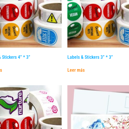
 Stickers 4” * 3”
Labels & Stickers 3” * 3”
s
Leer más