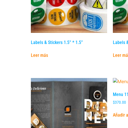
Labels & Stickers 1.5” * 1.5”
Labels &
Leer más
Leer má
Menu 11
$
370.00
Añadir a