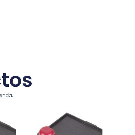
ctos
ienda.