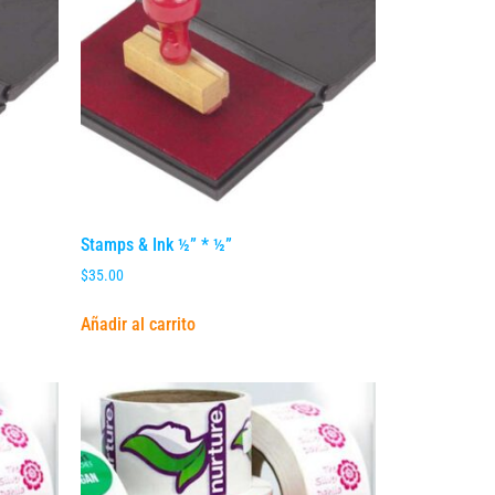
Stamps & Ink ½” * ½”
$
35.00
Añadir al carrito