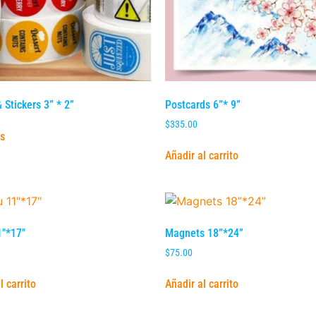
 Stickers 3” * 2”
Postcards 6”* 9”
$
335.00
s
Añadir al carrito
″*17″
Magnets 18”*24”
$
75.00
l carrito
Añadir al carrito