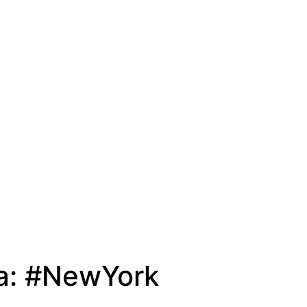
a:
#NewYork